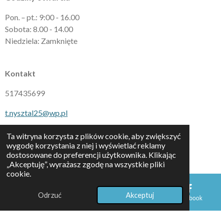
Pon. – pt.: 9:00 - 16.00
Sobota: 8.00 - 14.00
Niedziela: Zamknięte
Kontakt
517435699
t.nysztal25@wp.pl
Ta witryna korzysta z plików cookie, aby zwiększyć
Media społecznościowe
wygodę korzystania z niej i wyświetlać reklamy
dostosowane do preferencji użytkownika. Klikając
„Akceptuję”, wyrażasz zgodę na wszystkie pliki
cookie.
F
I
a
n
c
s
Odrzuć
Akceptuj
E-mail
Telefon
Mapa
Facebook
e
t
b
a
o
g