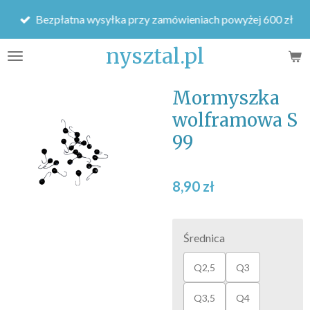
Przejdź
Bezpłatna wysyłka przy zamówieniach powyżej 600 zł
do
głównej
nysztal.pl
treści
Mormyszka
wolframowa S
99
8,90 zł
Średnica
Q2,5
Q3
Q3,5
Q4