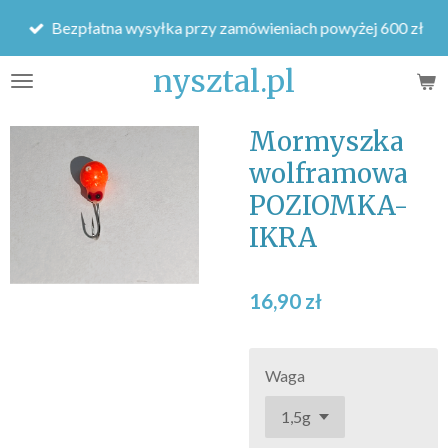
Przejdź
Bezpłatna wysyłka przy zamówieniach powyżej 600 zł
do
głównej
nysztal.pl
treści
Mormyszka
wolframowa
POZIOMKA-
IKRA
16,90 zł
Waga